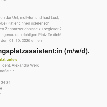
von der Uni, motiviert und hast Lust,
oße) Patient:innen spielerisch
ten Zahnarzterlebnisse zu begleiten?
 genau den richtigen Platz für dich!
 dem 01. 10. 2025 ein:en
gsplatzassistent:in (m/w/d).
tzt unter:
d. dent. Alexandra Welk
traße 17
-24 84
de
e