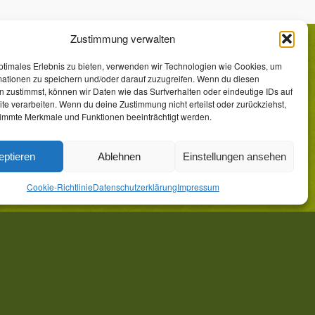
Zustimmung verwalten
ptimales Erlebnis zu bieten, verwenden wir Technologien wie Cookies, um
LAYOUT &
mationen zu speichern und/oder darauf zuzugreifen. Wenn du diesen
WEBHOSTING
 zustimmst, können wir Daten wie das Surfverhalten oder eindeutige IDs auf
te verarbeiten. Wenn du deine Zustimmung nicht erteilst oder zurückziehst,
immte Merkmale und Funktionen beeinträchtigt werden.
WAL Werbeagentur-Lauf.de
Rudolfshofer Straße 26a
91207 Lauf a.d. Pegnitz
eptieren
Ablehnen
Einstellungen ansehen
Werbeagentur-Lauf.de
Cookie-Richtlinie
Datenschutzerklärung
Impressum